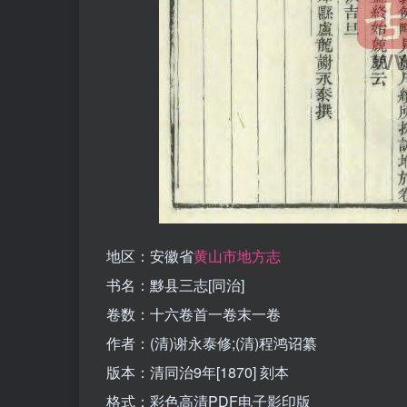
地区：安徽省
黄山市地方志
书名：黟县三志[同治]
卷数：十六卷首一卷末一卷
作者：(清)谢永泰修;(清)程鸿诏纂
版本：清同治9年[1870] 刻本
格式：彩色高清PDF电子影印版