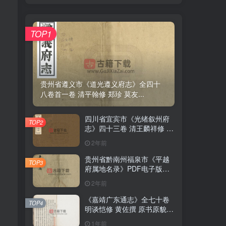
TOP1
贵州省遵义市《道光遵义府志》全四十
八卷首一卷 清平翰修 郑珍 莫友...
四川省宜宾市《光绪叙州府
TOP2
志》四十三卷 清王麟祥修 邱
晋成纂PDF电子版地方志下
2年前
载
贵州省黔南州福泉市《平越
TOP3
府属地名录》PDF电子版地
方志下载
2年前
《嘉靖广东通志》全七十卷
TOP4
明谈恺修 黄佐撰 原书原貌高
清PDF电子版地方志下载
1年前