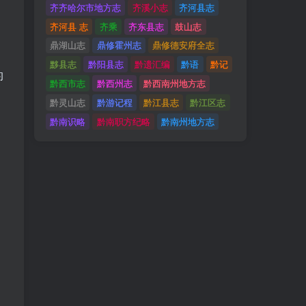
齐齐哈尔市地方志
齐溪小志
齐河县志
齐河县 志
齐乘
齐东县志
鼓山志
鼎湖山志
鼎修霍州志
鼎修德安府全志
黟县志
黔阳县志
黔遗汇编
黔语
黔记
的
黔西市志
黔西州志
黔西南州地方志
黔灵山志
黔游记程
黔江县志
黔江区志
黔南识略
黔南职方纪略
黔南州地方志