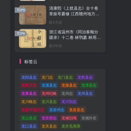
清康熙《上犹县志》全十卷
TOP5
章振萼纂修 江西赣州地方志
高清 PDF电子版下载
5天前
浙江省温州市《同治泰顺分
TOP6
疆录》十二卷 林鹗纂 林用霖
续纂PDF电子版地方志下载
2年前
标签云
龙阳县志
龙门志
龙门县志
龙胜县志
龙胜厅志
龙溪县志
龙游县志
龙津县志
龙泉县志
龙州纪略
龙州志
龙州县志
龙川略志
龙川县志
龙川別志
龙岩市地方志
龙岩州志
龙岩县志
龙山县志
龙安府志
龙城旧闻
龙城外史
龙口县志
龙关县志
龙井见闻录