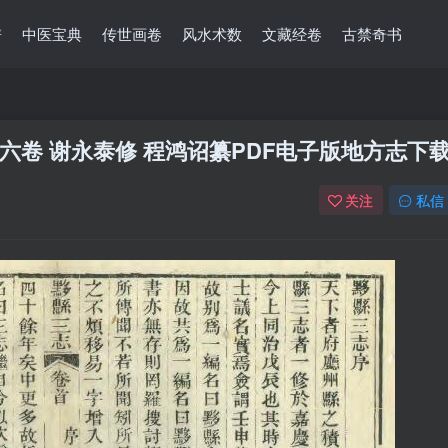
谱
中医宝典
传世画卷
风水术数
文藏经卷
古禁奇书
卷 谢永泰修 程鸿诏纂PDF电子版地方志下
关注
私信