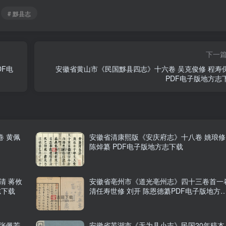
# 黟县志
下一
DF电
安徽省黄山市《民国黟县四志》十六卷 吴克俊修 程寿
PDF电子版地方志
 黄佩
安徽省清康熙版《安庆府志》十八卷 姚琅修
陈焯纂 PDF电子版地方志下载
清 蒋攸
安徽省亳州市《道光亳州志》四十三卷首一
志下载
清任寿世修 刘开 陈恩德纂PDF电子版地方
下载
张佩芳
安徽省芜湖市《无为县小志》民国20年稿本