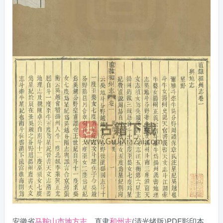
安徽省
马鞍山市地方志
，直隶
和州志
(清光绪版)PDF影印本