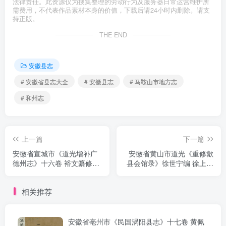
法律责任。此资源仅为搜集整理的劳动行为及服务器日常运营维护所
需费用，不代表作品素材本身的价值，下载后请24小时内删除。请支
持正版。
THE END
安徽县志
# 安徽省县志大全
# 安徽县志
# 马鞍山市地方志
# 和州志
上一篇
下一篇
安徽省宣城市《道光增补广
安徽省黄山市道光《重修歙
德州志》十六卷 裕文纂修
县会馆录》徐世宁编 徐上镛
PDF电子版地方志下载
重录PDF电子版地方志下载
相关推荐
安徽省亳州市《民国涡阳县志》十七卷 黄佩