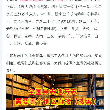
下载。清朱大绅修,高照纂。四十卷,首一卷,补遗一卷。大绅
字笏堂,江苏宜兴人。官知州。照字鉴伯,安徽和州(今和县)
人。官至州司马。光绪二十七年(1901)成书。约二十万字。
分舆地(含州境、州城等图七幅)、河渠、食货、学校、武
备、职官、选举、人物、艺文、杂类十门。下分沿革、山
川、运河、坛庙、古迹等。
古籍县志中的社会记载，揭示了古代社会的阶级结构、家族
制度、教育状况和社会习俗，为我们提供了宝贵的社会历史
资料。