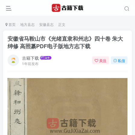
首页
地方县志
安徽县志
正文
安徽省马鞍山市《光绪直隶和州志》四十卷 朱大
绅修 高照纂PDF电子版地方志下载
古籍下载
关注
私信
1年前发布