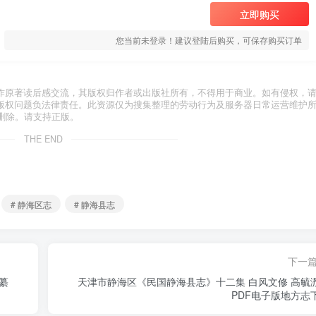
立即购买
您当前未登录！建议登陆后购买，可保存购买订单
作原著读后感交流，其版权归作者或出版社所有，不得用于商业。如有侵权，
版权问题负法律责任。此资源仅为搜集整理的劳动行为及服务器日常运营维护
删除。请支持正版。
THE END
# 静海区志
# 静海县志
下一
纂
天津市静海区《民国静海县志》十二集 白风文修 高毓
PDF电子版地方志