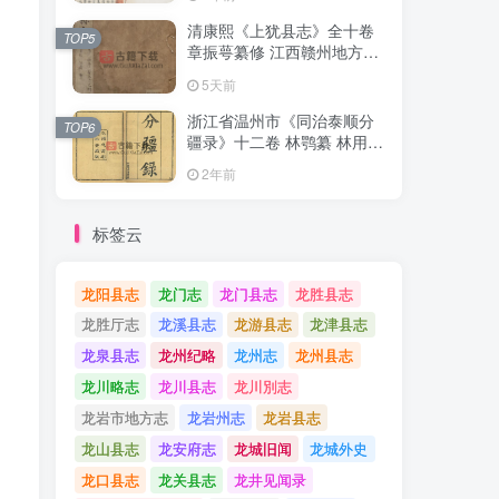
清康熙《上犹县志》全十卷
清康熙《上犹县志》全十卷
TOP5
TOP5
章振萼纂修 江西赣州地方志
章振萼纂修 江西赣州地方志
高清 PDF电子版下载
高清 PDF电子版下载
5天前
5天前
浙江省温州市《同治泰顺分
浙江省温州市《同治泰顺分
TOP6
TOP6
疆录》十二卷 林鹗纂 林用霖
疆录》十二卷 林鹗纂 林用霖
续纂PDF电子版地方志下载
续纂PDF电子版地方志下载
2年前
2年前
标签云
龙阳县志
龙门志
龙门县志
龙胜县志
龙胜厅志
龙溪县志
龙游县志
龙津县志
龙泉县志
龙州纪略
龙州志
龙州县志
龙川略志
龙川县志
龙川別志
龙岩市地方志
龙岩州志
龙岩县志
龙山县志
龙安府志
龙城旧闻
龙城外史
龙口县志
龙关县志
龙井见闻录