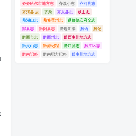
齐齐哈尔市地方志
齐溪小志
齐河县志
齐河县 志
齐乘
齐东县志
鼓山志
鼎湖山志
鼎修霍州志
鼎修德安府全志
黟县志
黔阳县志
黔遗汇编
黔语
黔记
黔西市志
黔西州志
黔西南州地方志
黔灵山志
黔游记程
黔江县志
黔江区志
黔南识略
黔南职方纪略
黔南州地方志
河
。
为