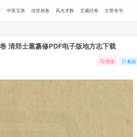
谱
中医宝典
传世画卷
风水术数
文藏经卷
古禁奇书
卷 清郑士蕙纂修PDF电子版地方志下载
关注
私信