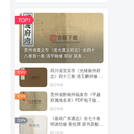
TOP1
TOP1
贵州省遵义市《道光遵义府志》全四十
贵州省遵义市《道光遵义府志》全四十
八卷首一卷 清平翰修 郑珍 莫友...
八卷首一卷 清平翰修 郑珍 莫友...
四川省宜宾市《光绪叙州府
四川省宜宾市《光绪叙州府
TOP2
TOP2
志》四十三卷 清王麟祥修 邱
志》四十三卷 清王麟祥修 邱
晋成纂PDF电子版地方志下
晋成纂PDF电子版地方志下
2年前
2年前
载
载
贵州省黔南州福泉市《平越
贵州省黔南州福泉市《平越
TOP3
TOP3
府属地名录》PDF电子版地
府属地名录》PDF电子版地
方志下载
方志下载
2年前
2年前
《嘉靖广东通志》全七十卷
《嘉靖广东通志》全七十卷
TOP4
TOP4
明谈恺修 黄佐撰 原书原貌高
明谈恺修 黄佐撰 原书原貌高
清PDF电子版地方志下载
清PDF电子版地方志下载
1年前
1年前