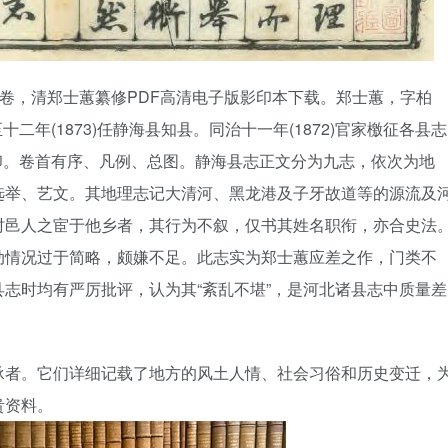
卷，清郑士蕙纂修PDF高清电子版影印本下载。郑士蕙，字柏
十二年(1873)任静海县知县。同治十一年(1872)官家檄征各县志
刻印。卷首有序、凡例、总图。静海县志正文分为九志，依次为地
选举、艺文。其地理志记大清河、黑龙港及子牙故道等的源流及
时邑人之宦于他乡者，其行为不叙，仅书其姓名职衔，亦合史法
动情况过于简略，颇嫌不足。此志实为郑士蕙应差之作，门类不
志时均有严厉批评，认为其“紊乱不堪”，是河北诸县志中质量差
承者。它们详细记载了地方的风土人情、社会习俗和历史变迁，
贵资料。